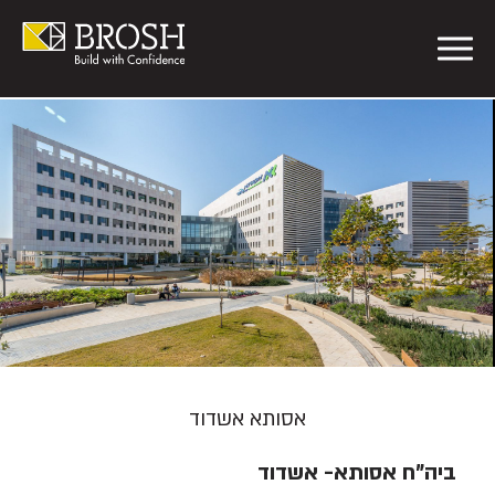
אסותא אשדוד
ביה"ח אסותא- אשדוד